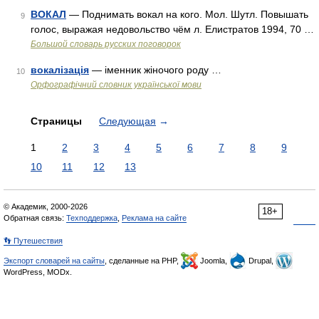
ВОКАЛ
— Поднимать вокал на кого. Мол. Шутл. Повышать
9
голос, выражая недовольство чём л. Елистратов 1994, 70 …
Большой словарь русских поговорок
вокалізація
— іменник жіночого роду …
10
Орфографічний словник української мови
Страницы
Следующая
→
1
2
3
4
5
6
7
8
9
10
11
12
13
© Академик, 2000-2026
18+
Обратная связь:
Техподдержка
,
Реклама на сайте
👣 Путешествия
Экспорт словарей на сайты
, сделанные на PHP,
Joomla,
Drupal,
WordPress, MODx.