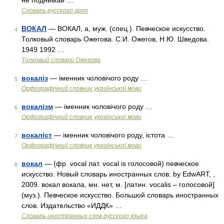
не поднимай …
Словарь русского арго
ВОКАЛ
— ВОКАЛ, а, муж. (спец.). Певческое искусство.
4
Толковый словарь Ожегова. С.И. Ожегов, Н.Ю. Шведова.
1949 1992 …
Толковый словарь Ожегова
вокаліз
— іменник чоловічого роду …
5
Орфографічний словник української мови
вокалізм
— іменник чоловічого роду …
6
Орфографічний словник української мови
вокаліст
— іменник чоловічого роду, істота …
7
Орфографічний словник української мови
вокал
— (фр. vocal лат. vocal is голосовой) певческое
8
искусство. Новый словарь иностранных слов. by EdwART, ,
2009. вокал вокала, мн. нет, м. [латин. vocalis – голосовой]
(муз.). Певческое искусство. Большой словарь иностранных
слов. Издательство «ИДДК» …
Словарь иностранных слов русского языка